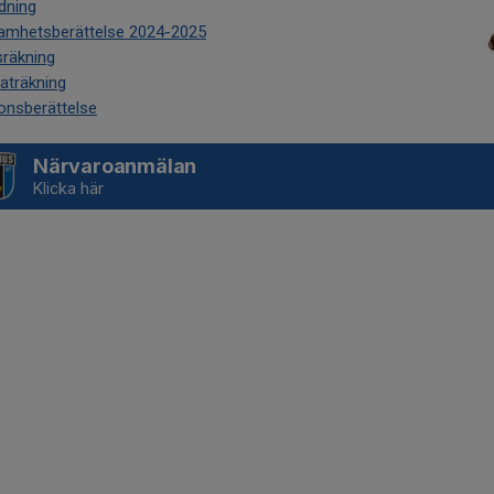
dning
amhetsberättelse 2024-2025
sräkning
aträkning
onsberättelse
Närvaroanmälan
Klicka här