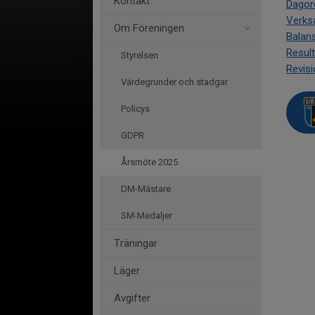
Kontakt
Dagor
Verks
Om Föreningen
Balan
Result
Styrelsen
Revisi
Värdegrunder och stadgar
Policys
GDPR
Årsmöte 2025
DM-Mästare
SM-Medaljer
Träningar
Läger
Avgifter