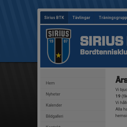
Sirius BTK
Tävlingar
Träningsgrup
SIRIUS
Bordtennisklu
År
Hem
Vi bju
Nyheter
19
(fi
Vi hål
Kalender
Alla h
hemsi
Bildgalleri