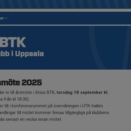
per
 BTK
bb i Uppsala
smöte 2025
der in till årsmöte i Sirius BTK,
torsdag 18 september kl.
ka från kl 18.30).
ler till i konferensrummet på övervåningen i UTK-hallen.
andlingar till mötet kommer finnas tillgängliga på klubbens
da senast en vecka innan mötet.