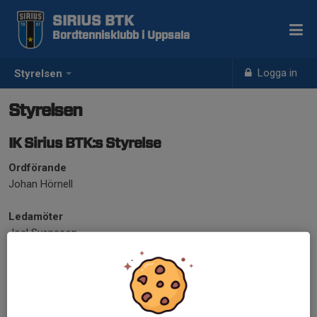
SIRIUS BTK
Bordtennisklubb i Uppsala
Logga in
Styrelsen
Styrelsen
IK Sirius BTK:s Styrelse
Ordförande
Johan Hörnell
Ledamöter
Joel Svensson
Marie Johansson (Kassör)
Oskar Jägare Brunlid
Simon von Knorring (Sekreterare)
Stefan Andersson
Thomas Eriksson