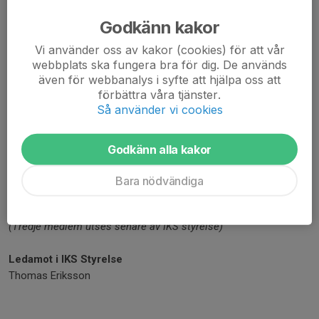
Godkänn kakor
Adjungerad
Emma Persson
Vi använder oss av kakor (cookies) för att vår
webbplats ska fungera bra för dig. De används
även för webbanalys i syfte att hjälpa oss att
Revisorer
förbättra våra tjänster.
Arne Andersson (ordinarie)
Så använder vi cookies
Lars Gisterå (ordinarie)
Jakob Hjelmer (suppleant till Arne)
Jakob Ekerot (suppleant till Lars)
Godkänn alla kakor
Valberedning
Bara nödvändiga
Charlotta Edberg
Dan Holmberg
(Tredje medlem utses senare av IKS styrelse)
Ledamot i IKS Styrelse
Thomas Eriksson