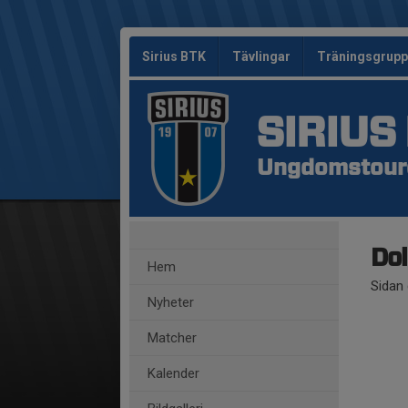
Sirius BTK
Tävlingar
Träningsgrup
SIRIUS
Ungdomstoure
Dol
Hem
Sidan 
Nyheter
Matcher
Kalender