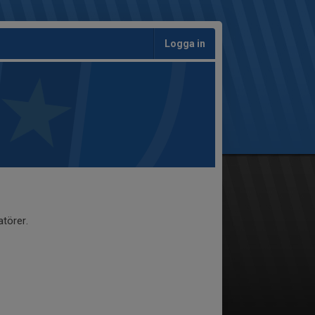
Logga in
törer.