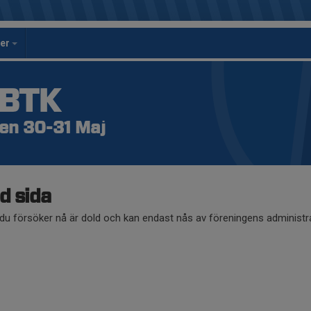
per
 BTK
n 30-31 Maj
d sida
du försöker nå är dold och kan endast nås av föreningens administra