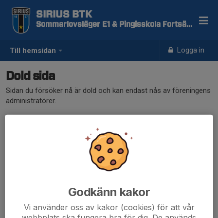
SIRIUS BTK
Sommarlovsläger E1 & Pingisskola Fortsättning
Logga in
Till hemsidan
Dold sida
Sidan du försöker nå är dold och kan endast nås av föreningens
administratörer.
Godkänn kakor
Vi använder oss av kakor (cookies) för att vår
webbplats ska fungera bra för dig. De används