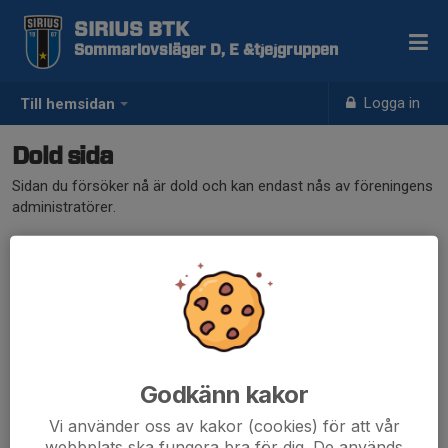
SIRIUS BTK
Sommarlovsläger D, E &tjejgruppen
Logga in
Till hemsidan
Dold sida
Sidan du försöker nå är dold och kan endast nås av föreningens
administratörer.
Godkänn kakor
Vi använder oss av kakor (cookies) för att vår
webbplats ska fungera bra för dig. De används