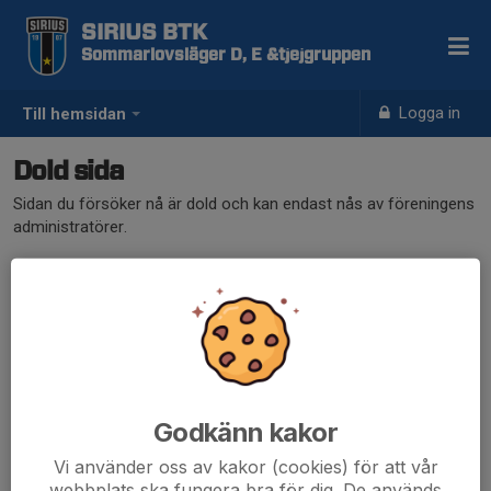
SIRIUS BTK
Sommarlovsläger D, E &tjejgruppen
Logga in
Till hemsidan
Dold sida
Sidan du försöker nå är dold och kan endast nås av föreningens
administratörer.
Godkänn kakor
Vi använder oss av kakor (cookies) för att vår
webbplats ska fungera bra för dig. De används