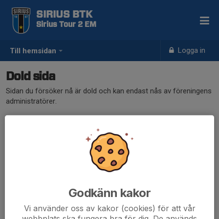
SIRIUS BTK
Sirius Tour 2 EM
Logga in
Till hemsidan
Dold sida
Sidan du försöker nå är dold och kan endast nås av föreningens
administratörer.
Godkänn kakor
Vi använder oss av kakor (cookies) för att vår
webbplats ska fungera bra för dig. De används