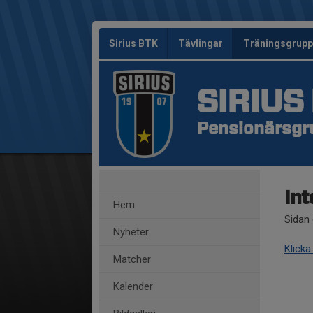
Sirius BTK
Tävlingar
Träningsgrup
SIRIUS
Pensionärsgr
Int
Hem
Sidan 
Nyheter
Klicka
Matcher
Kalender