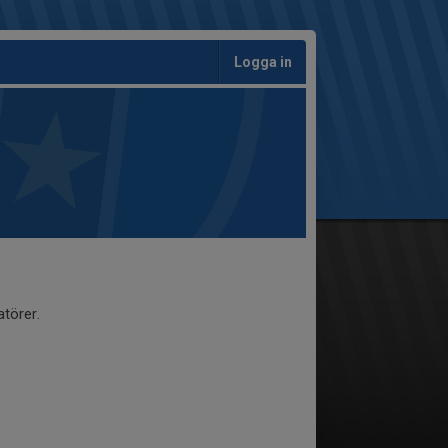
Logga in
törer.