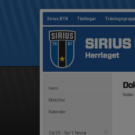
Sirius BTK
Tävlingar
Träningsgrup
SIRIUS
Herrlaget
Dol
Hem
Sidan 
Matcher
Kalender
24/25 - Div 1 Norra