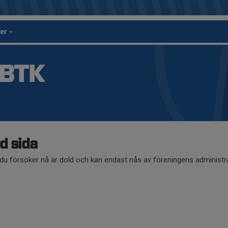
per
 BTK
d sida
du försöker nå är dold och kan endast nås av föreningens administra