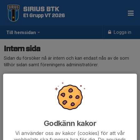
SIRIUS BTK
E1 Grupp VT 2026
Logga in
Till hemsidan
Intern sida
Sidan du försöker nå är intern och kan endast nås av de som
tillhör sidan samt föreningens administratörer.
Klicka här för att logga in
Godkänn kakor
Vi använder oss av kakor (cookies) för att vår
webbplats ska fungera bra för dig. De används