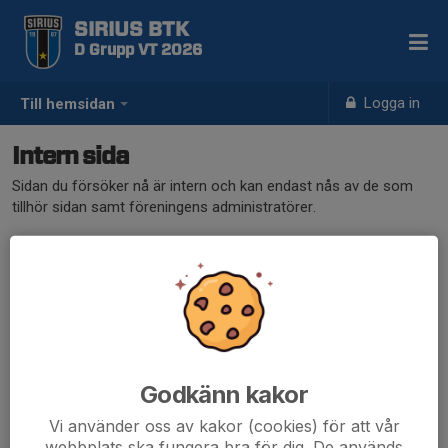
SIRIUS BTK
D Grupp VT 2026
Logga in
Till hemsidan
Intern sida
Sidan du försöker nå är intern och kan endast nås av de som
tillhör sidan samt föreningens administratörer.
Klicka här för att logga in
Godkänn kakor
Vi använder oss av kakor (cookies) för att vår
webbplats ska fungera bra för dig. De används